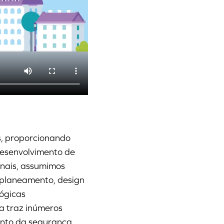
, proporcionando
desenvolvimento de
inais, assumimos
 planeamento, design
ógicas
a traz inúmeros
ento da segurança,