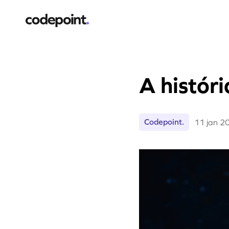
A histór
Codepoint.
11 jan 2