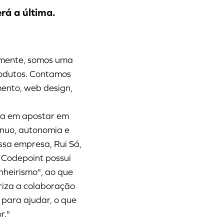
rá a última.
amente, somos uma
rodutos. Contamos
ento, web design,
ta em apostar em
ínuo, autonomia e
ssa empresa, Rui Sá,
 Codepoint possui
nheirismo", ao que
riza a colaboração
para ajudar, o que
r."