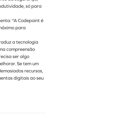
odutividade, só para
centa: "A Codepoint é
máximo para
raduz a tecnologia
uma compreensão
ecisa ser algo
melhorar. Se tem um
emasiados recursos,
entas digitais ao seu