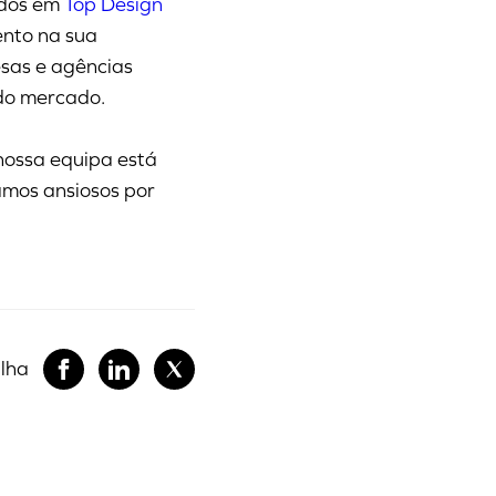
ados em
Top Design
nto na sua
sas e agências
 do mercado.
 nossa equipa está
amos ansiosos por
ilha