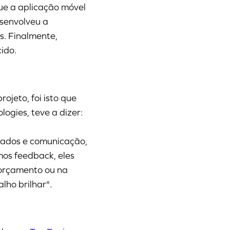
que a aplicação móvel
esenvolveu a
s. Finalmente,
ido.
jeto, foi isto que
gies, teve a dizer:
tados e comunicação,
os feedback, eles
 orçamento ou na
lho brilhar".