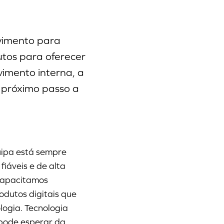
lvimento para
utos para oferecer
imento interna, a
 próximo passo a
uipa está sempre
 fiáveis e de alta
 capacitamos
odutos digitais que
logia. Tecnologia
 pode esperar da