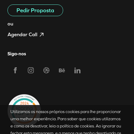
Pedir Proposta
ou
Agendar Call
Siga-nos
Utilizamos os nossos próprios cookies para lhe proporcionar
Requerer Proposta
uma melhor experiência. Para saber que cookies utilizamos
e como os desativar, leia a política de cookies. Ao ignorar ou
fechar esta mensagem, e a menos que tenha desativado os