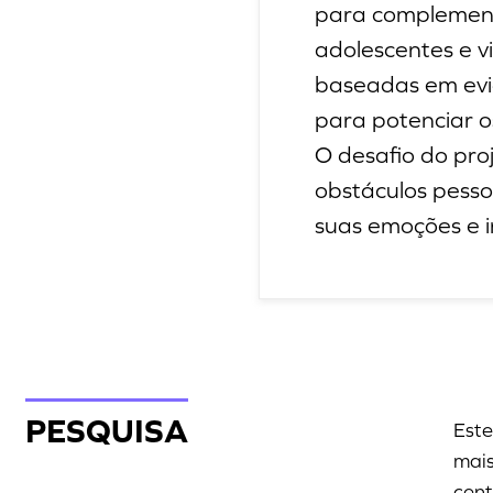
para complementa
adolescentes e v
baseadas em evid
para potenciar o
O desafio do pro
obstáculos pesso
suas emoções e in
PESQUISA
Este
mais
cent