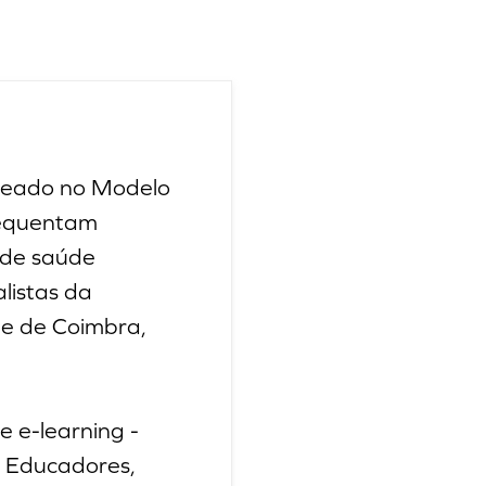
aseado no Modelo
requentam
 de saúde
listas da
de de Coimbra,
 e-learning -
S Educadores,