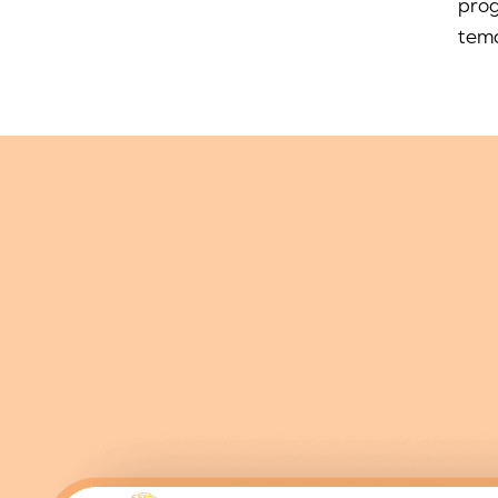
prog
temá