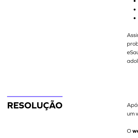
Assi
prob
eSaú
adol
RESOLUÇÃO
Após
um w
O
w