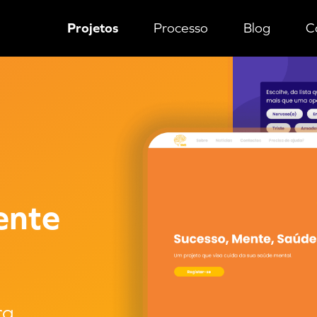
Projetos
Processo
Blog
C
o de Saúde Mental para jovens
ente
ra