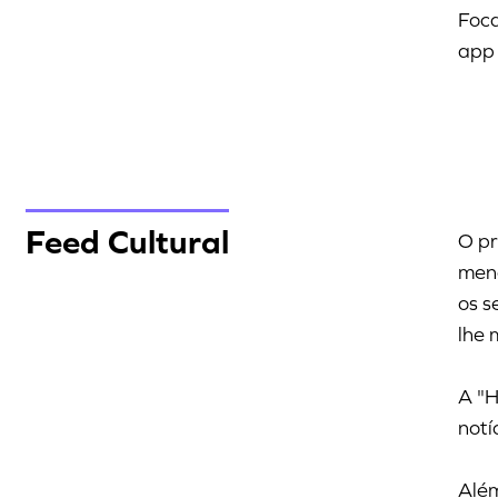
Foca
app 
Feed Cultural
O pr
menc
os s
lhe 
A "
notí
Além