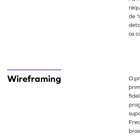
requ
de “
deta
os c
Wireframing
O pr
prim
fide
prog
supo
Fre
brai