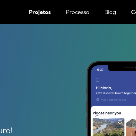
Projetos
Processo
Blog
C
o!
uro!