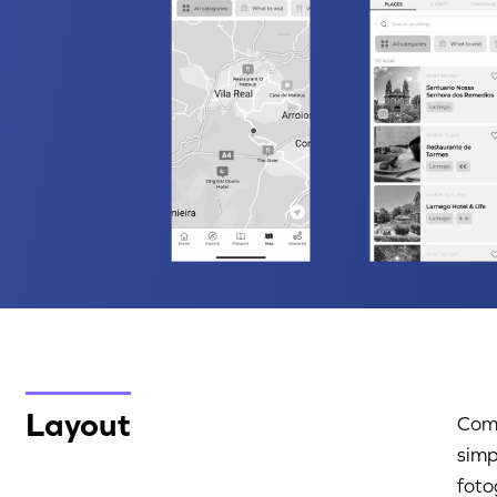
Layout
Com 
simp
foto