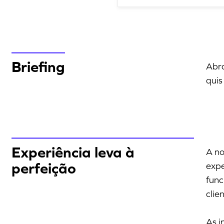
Briefing
Abra
quis
Experiência leva à
A no
perfeição
expe
func
clie
As i