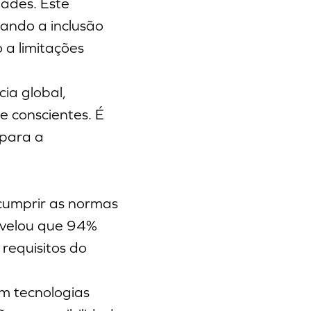
dades. Este
ando a inclusão
 a limitações
cia global,
e conscientes. É
 para a
 cumprir as normas
evelou que 94%
requisitos do
m tecnologias