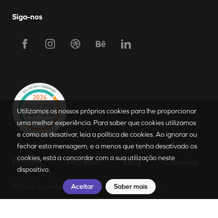
Siga-nos
Utilizamos os nossos próprios cookies para lhe proporcionar
Requerer Proposta
uma melhor experiência. Para saber que cookies utilizamos
e como os desativar, leia a política de cookies. Ao ignorar ou
fechar esta mensagem, e a menos que tenha desativado os
PT
|
EN
cookies, está a concordar com a sua utilização neste
Projetos
Processo
Blog
Carreiras
dispositivo.
Aceitar
Saber mais
Política de privacidade
Política de cookies
Reclamações e litígios