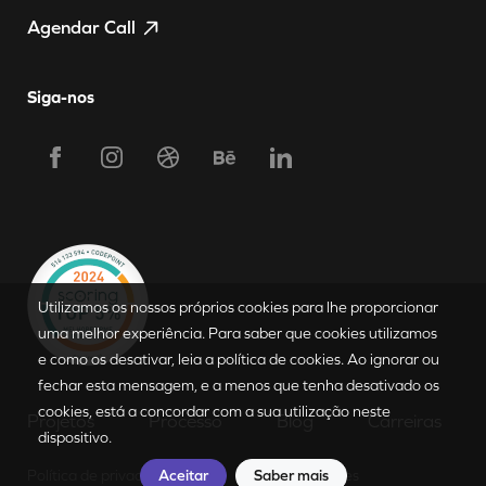
Agendar Call
Siga-nos
Utilizamos os nossos próprios cookies para lhe proporcionar
Requerer Proposta
uma melhor experiência. Para saber que cookies utilizamos
e como os desativar, leia a política de cookies. Ao ignorar ou
fechar esta mensagem, e a menos que tenha desativado os
PT
|
EN
cookies, está a concordar com a sua utilização neste
Projetos
Processo
Blog
Carreiras
dispositivo.
Aceitar
Saber mais
Política de privacidade
Política de cookies