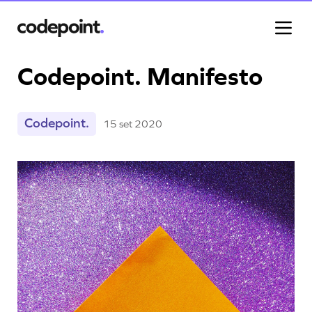
Codepoint. Manifesto
Projetos
Codepoint.
15 set 2020
Processo
Blog
Carreiras